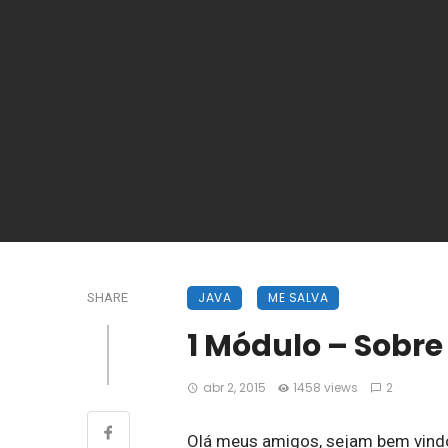
JAVA
ME SALVA
SHARE
1 Módulo – Sobr
abr 2, 2015
1458 views
2
Olá meus amigos, sejam bem vind