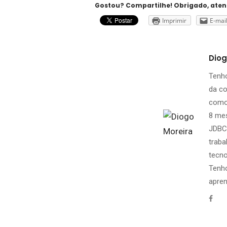
Gostou? Compartilhe! Obrigado, ate
Imprimir
E-mai
Diog
Tenh
da co
como 
8 mes
JDBC,
trab
tecno
Tenho
apren
Fac