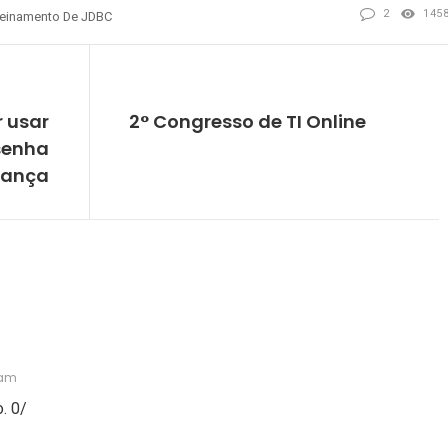
2
145
reinamento De JDBC
REVIOUS
NEXT
r usar
2° Congresso de TI Online
senha
rança
 am
. 0/