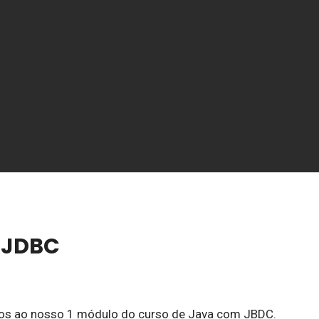
e JDBC
os ao nosso 1 módulo do curso de Java com JBDC.