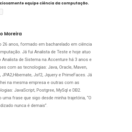
nciosamente equipe ciência da computação.
l
o Moreira
o 26 anos, formado em bacharelado em ciência
mputação. Já fui Analista de Teste e hoje atuo
Analista de Sistema na Accenture há 3 anos e
es com as tecnologias: Java, Oracle, Maven,
 JPA2,Hibernate, Jsf2, Jquery e PrimeFaces. Já
alhei na mesma empresa e outras com as
logias: JavaScript, Postgree, MySql e DB2.
 uma frase que sigo desde minha trajetória, “O
dizado nunca é demais”.
ebook