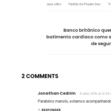
Java Jdbc
Padrão De Projeto Dao
T
P
Banco britânico que
batimento cardíaco como 
de segu
2 COMMENTS
Jonathan Cedrim
8 abril, 2015 at 12:24
Parabéns manolo, estamos acompanhando
RESPONDER