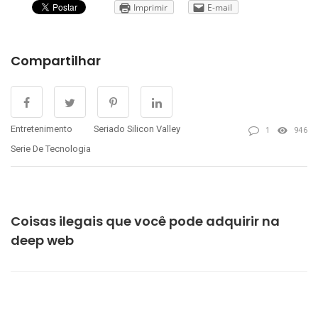
Imprimir
E-mail
Compartilhar
Entretenimento
Seriado Silicon Valley
1
946
Serie De Tecnologia
PREVIOUS
Coisas ilegais que você pode adquirir na
deep web
NEXT