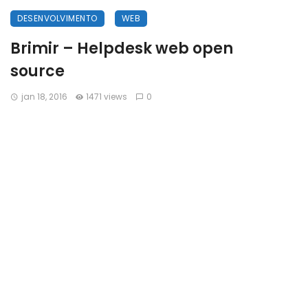
DESENVOLVIMENTO
WEB
Brimir – Helpdesk web open
source
jan 18, 2016
1471 views
0