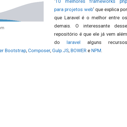
‘
10 melhores frameworks ph
para projetos web
‘ que explica po
que Laravel é o melhor entre o
demais. O interessante dess
com
repositório é que ele já vem alé
do
laravel
alguns recurso
er Bootstrap
,
Composer
,
Gulp.JS
,
BOWER
e
NPM
.