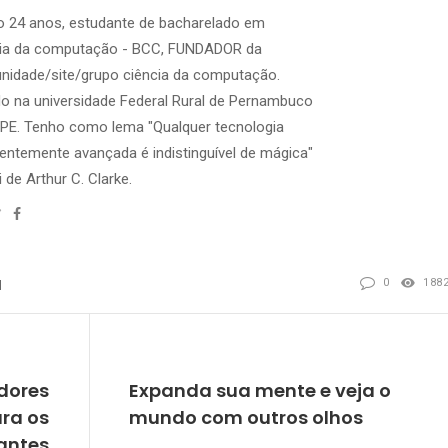
 24 anos, estudante de bacharelado em
cia da computação - BCC, FUNDADOR da
idade/site/grupo ciência da computação.
o na universidade Federal Rural de Pernambuco
PE. Tenho como lema "Qualquer tecnologia
ientemente avançada é indistinguível de mágica"
i de Arthur C. Clarke.
site
Twitter
Facebook
0
188
l
REVIOUS
NEXT
dores
Expanda sua mente e veja o
ra os
mundo com outros olhos
iantes