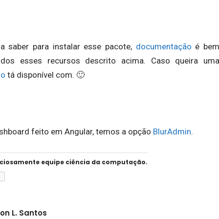
 saber para instalar esse pacote,
documentação
é be
todos esses recursos descrito acima. Caso queira um
mo
tá disponível com. 🙂
ashboard feito em Angular, temos a opção
BlurAdmin
.
nciosamente equipe ciência da computação.
l
on L. Santos