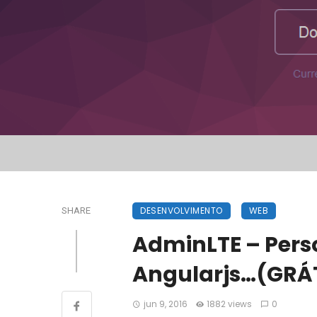
DESENVOLVIMENTO
WEB
SHARE
AdminLTE – Pers
Angularjs…(GRÁ
jun 9, 2016
1882 views
0