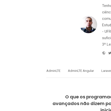
Tenho
ciên
comun
Estud
- UFR
sufic
3ª Le
Web
AdminLTE
AdminLTE Angular
Larave
P
O que os programa
avançados não dizem pa
inic