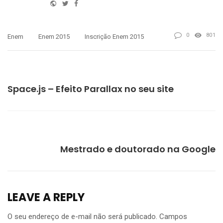
Website
Twitter
Facebook
0
801
Enem
Enem 2015
Inscrição Enem 2015
PREVIOUS
Space.js – Efeito Parallax no seu site
NEXT
Mestrado e doutorado na Google
LEAVE A REPLY
O seu endereço de e-mail não será publicado.
Campos