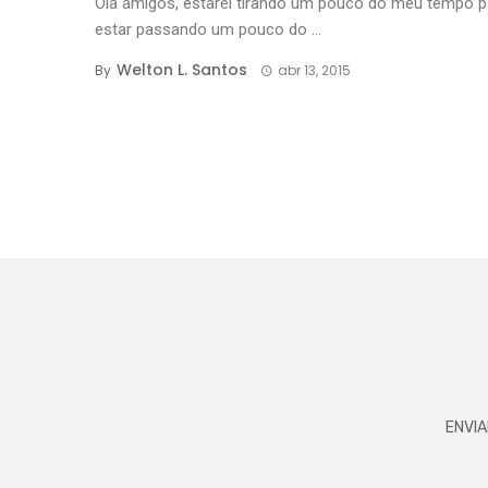
Olá amigos, estarei tirando um pouco do meu tempo p
estar passando um pouco do ...
Welton L. Santos
By
abr 13, 2015
ENVIA