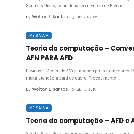
São elas União, concatenação é Fecho de Kleene. ...
Welton L. Santos
By
abr 20, 2015
ME SALVA
Teoria da computação – Conve
AFN PARA AFD
Duvidas? Tá perdido? Veja nossos poster anteriores. 
muita atenção a parti de agora. Procedimento ...
Welton L. Santos
By
abr 17, 2015
ME SALVA
Teoria da computação – AFD e 
Saudações galera, estamos aqui mais uma vez para