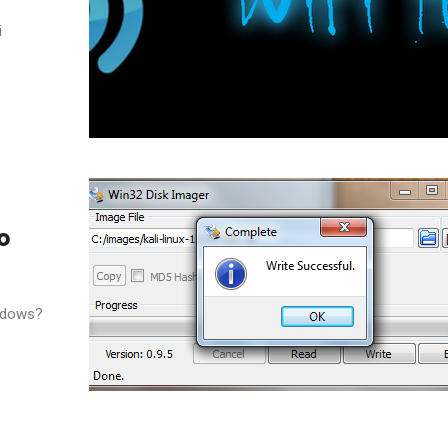
i
o
indows?