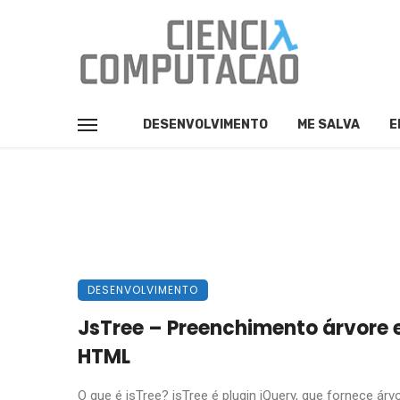
DESENVOLVIMENTO
ME SALVA
E
DESENVOLVIMENTO
JsTree – Preenchimento árvore
HTML
O que é jsTree? jsTree é plugin jQuery, que fornece árv