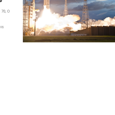
e
 70, O
016